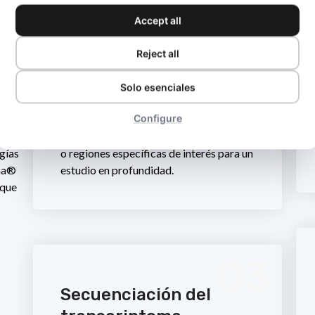
Secuenciación de genoma completo (WGS).
Accept all
Análisis integral del genoma completo de un
organismo.
nto
Reject all
Secuenciación del exoma completo
n
(WES).
Dirigida al exoma para identificar
Solo esenciales
variaciones en las regiones codificantes de
a
Configure
manera eficiente.
tos
Secuenciación dirigida.
Centrada en genes
o regiones específicas de interés para un
ogías
estudio en profundidad.
ina®
 que
03
Secuenciación del