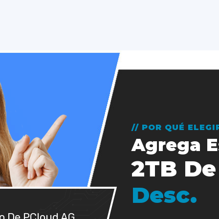
// POR QUÉ ELEG
Agrega E
2TB De
Desc.
io De PCloud AG